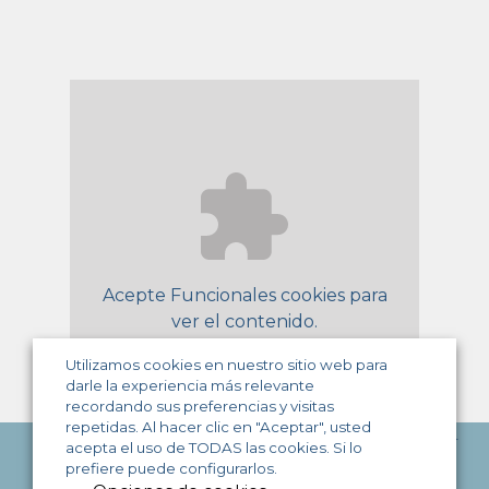
Acepte
Funcionales
cookies para
ver el contenido.
Utilizamos cookies en nuestro sitio web para
darle la experiencia más relevante
recordando sus preferencias y visitas
repetidas. Al hacer clic en "Aceptar", usted
Ir al inic
© BIOK Climatización
subir
acepta el uso de TODAS las cookies. Si lo
Política privacidad
Condiciones uso
prefiere puede configurarlos.
Política cookies