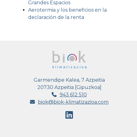
Grandes Espacios
Aerotermia y los beneficios en la
declaración de la renta
Garmendipe Kalea, 7 Azpeitia
20730 Azpeitia [Gipuzkoa]
943 612 510
biok@biok-klimatizazioa.com
(se
abrirá
nueva
ventana)